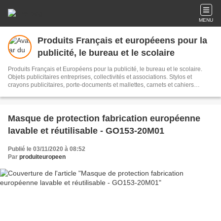
MENU
Produits Français et européeens pour la
publicité, le bureau et le scolaire
Produits Français et Européens pour la publicité, le bureau et le scolaire.
Objets publicitaires entreprises, collectivités et associations. Stylos et
crayons publicitaires, porte-documents et mallettes, carnets et cahiers
publicitaires, sacs shopping, sacs cabas, textile recyclé, serviettes
microfibres, gourdes et bidons, boîtes à goûter, règles triangulaires kutch
avec échelles sur mesures, jetons caddies, collection de plantes et fleurs,
bâtons de marche, disques de stationnement zone bleue, jeux, puzzles et
Masque de protection fabrication européenne
casse-têtes en bois, pince à tique, pots et taille-crayons, porte-clés en métal
lavable et réutilisable - GO153-20M01
recyclé. Produits FSC®
Publié le 03/11/2020 à 08:52
Par
produiteuropeen