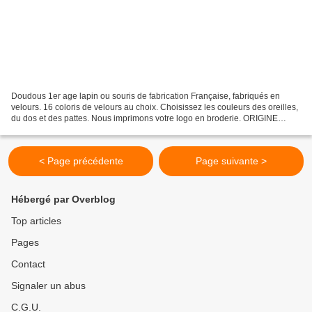
Doudous 1er age lapin ou souris de fabrication Française, fabriqués en
velours. 16 coloris de velours au choix. Choisissez les couleurs des oreilles,
du dos et des pattes. Nous imprimons votre logo en broderie. ORIGINE
MATIERE PREMIERE ET PRODUCTION :...
< Page précédente
Page suivante >
Hébergé par Overblog
Top articles
Pages
Contact
Signaler un abus
C.G.U.