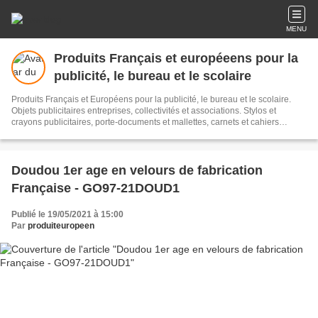
MENU
Produits Français et européeens pour la
publicité, le bureau et le scolaire
Produits Français et Européens pour la publicité, le bureau et le scolaire.
Objets publicitaires entreprises, collectivités et associations. Stylos et
crayons publicitaires, porte-documents et mallettes, carnets et cahiers
publicitaires, sacs shopping, sacs cabas, textile recyclé, serviettes
microfibres, gourdes et bidons, boîtes à goûter, règles triangulaires kutch
avec échelles sur mesures, jetons caddies, collection de plantes et fleurs,
bâtons de marche, disques de stationnement zone bleue, jeux, puzzles et
Doudou 1er age en velours de fabrication
casse-têtes en bois, pince à tique, pots et taille-crayons, porte-clés en métal
Française - GO97-21DOUD1
recyclé. Produits FSC®
Publié le 19/05/2021 à 15:00
Par
produiteuropeen