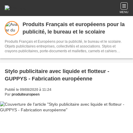
MENU
Produits Français et européeens pour la
publicité, le bureau et le scolaire
Produits Français et Européens pour la publicité, le bureau et le scolaire.
Objets publicitaires entreprises, collectivités et associations. Stylos et
crayons publicitaires, porte-documents et mallettes, carnets et cahiers
publicitaires, sacs shopping, sacs cabas, textile recyclé, serviettes
microfibres, gourdes et bidons, boîtes à goûter, règles triangulaires kutch
avec échelles sur mesures, jetons caddies, collection de plantes et fleurs,
bâtons de marche, disques de stationnement zone bleue, jeux, puzzles et
Stylo publicitaire avec liquide et flotteur -
casse-têtes en bois, pince à tique, pots et taille-crayons, porte-clés en métal
GUPPYS - Fabrication européenne
recyclé. Produits FSC®
Publié le 09/08/2020 à 11:24
Par
produiteuropeen