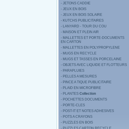
- JETONS CADDIE
- JEUX EN BOIS
- JEUX EN BOIS SOLAIRE
- KUTCHS PUBLICITAIRES
- LANYARD - TOUR DU COU
- MAISON ET PLEIN AIR
- MALLETTES ET PORTE-DOCUMENTS
EN CARTON
- MALLETTES EN POLYPROPYLENE
- MUGS EN RECYCLE
- MUGS ET TASSES EN PORCELAINE
- OBJETS AVEC LIQUIDE ET FLOTTEURS
- PARAPLUIES
- PELLES A MESURES
- PINCE A TIQUE PUBLICITAIRE
- PLAID EN MICROFIBRE
- PLANTES
Collection
- POCHETTES DOCUMENTS
- PORTE-CLES
- POST-IT ET NOTES ADHESIVES
- POTS A CRAYONS
- PUZZLES EN BOIS
- PUZZLES CARTON RECYCLE