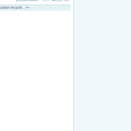
produiteuropeen
-
dans
MALLETTES
carton recyclé... >>