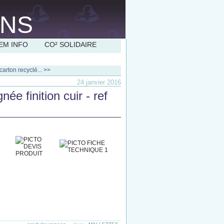
EM INFO
CO² SOLIDAIRE
carton recyclé... >>
24 janvier 2016
ée finition cuir - ref