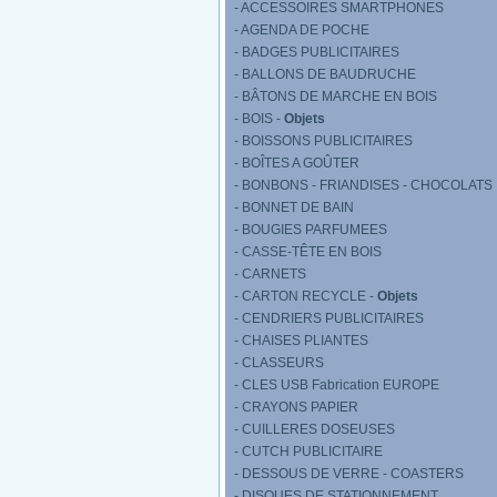
- ACCESSOIRES SMARTPHONES
- AGENDA DE POCHE
- BADGES PUBLICITAIRES
- BALLONS DE BAUDRUCHE
- BÂTONS DE MARCHE EN BOIS
- BOIS -
Objets
- BOISSONS PUBLICITAIRES
- BOÎTES A GOÛTER
- BONBONS - FRIANDISES - CHOCOLATS
- BONNET DE BAIN
- BOUGIES PARFUMEES
- CASSE-TÊTE EN BOIS
- CARNETS
- CARTON RECYCLE -
Objets
- CENDRIERS PUBLICITAIRES
- CHAISES PLIANTES
- CLASSEURS
- CLES USB Fabrication EUROPE
- CRAYONS PAPIER
- CUILLERES DOSEUSES
- CUTCH PUBLICITAIRE
- DESSOUS DE VERRE - COASTERS
- DISQUES DE STATIONNEMENT