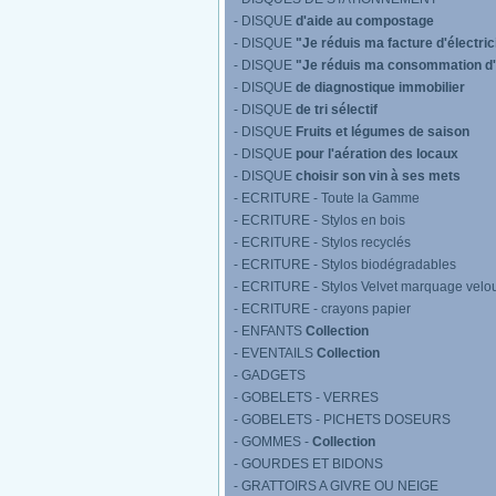
- DISQUE
d'aide au compostage
- DISQUE
"Je réduis ma facture d'électric
- DISQUE
"Je réduis ma consommation d
- DISQUE
de diagnostique immobilier
- DISQUE
de tri sélectif
- DISQUE
Fruits et légumes de saison
- DISQUE
pour l'aération des locaux
- DISQUE
choisir son vin à ses mets
- ECRITURE - Toute la Gamme
- ECRITURE - Stylos en bois
- ECRITURE - Stylos recyclés
- ECRITURE - Stylos biodégradables
- ECRITURE - Stylos Velvet marquage velo
- ECRITURE - crayons papier
- ENFANTS
Collection
- EVENTAILS
Collection
- GADGETS
- GOBELETS - VERRES
- GOBELETS - PICHETS DOSEURS
- GOMMES -
Collection
- GOURDES ET BIDONS
- GRATTOIRS A GIVRE OU NEIGE