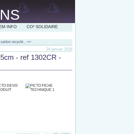
EM INFO
CO² SOLIDAIRE
 carton recyclé... >>
24 janvier 2016
,5cm - ref 1302CR -