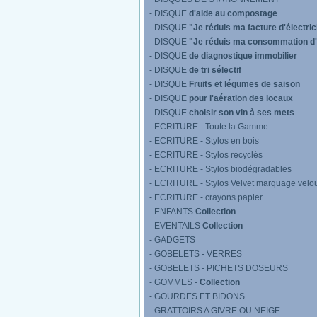
- DISQUE
d'aide au compostage
- DISQUE
"Je réduis ma facture d'électric
- DISQUE
"Je réduis ma consommation d
- DISQUE
de diagnostique immobilier
- DISQUE
de tri sélectif
- DISQUE
Fruits et légumes de saison
- DISQUE
pour l'aération des locaux
- DISQUE
choisir son vin à ses mets
- ECRITURE - Toute la Gamme
- ECRITURE - Stylos en bois
- ECRITURE - Stylos recyclés
- ECRITURE - Stylos biodégradables
- ECRITURE - Stylos Velvet marquage velo
- ECRITURE - crayons papier
- ENFANTS
Collection
- EVENTAILS
Collection
- GADGETS
- GOBELETS - VERRES
- GOBELETS - PICHETS DOSEURS
- GOMMES -
Collection
- GOURDES ET BIDONS
- GRATTOIRS A GIVRE OU NEIGE