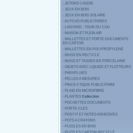
- JETONS CADDIE
- JEUX EN BOIS
- JEUX EN BOIS SOLAIRE
- KUTCHS PUBLICITAIRES
- LANYARD - TOUR DU COU
- MAISON ET PLEIN AIR
- MALLETTES ET PORTE-DOCUMENTS
EN CARTON
- MALLETTES EN POLYPROPYLENE
- MUGS EN RECYCLE
- MUGS ET TASSES EN PORCELAINE
- OBJETS AVEC LIQUIDE ET FLOTTEURS
- PARAPLUIES
- PELLES A MESURES
- PINCE A TIQUE PUBLICITAIRE
- PLAID EN MICROFIBRE
- PLANTES
Collection
- POCHETTES DOCUMENTS
- PORTE-CLES
- POST-IT ET NOTES ADHESIVES
- POTS A CRAYONS
- PUZZLES EN BOIS
- PUZZLES CARTON RECYCLE