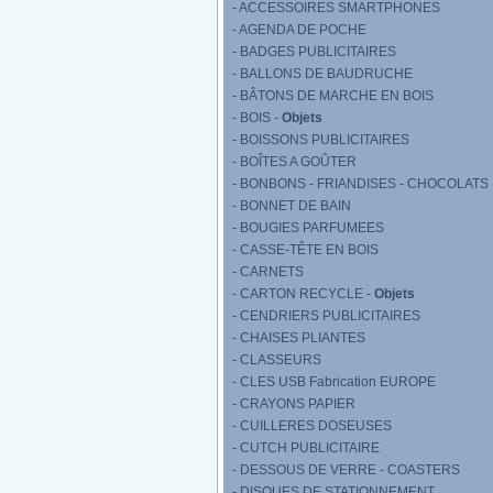
- ACCESSOIRES SMARTPHONES
- AGENDA DE POCHE
- BADGES PUBLICITAIRES
- BALLONS DE BAUDRUCHE
- BÂTONS DE MARCHE EN BOIS
- BOIS -
Objets
- BOISSONS PUBLICITAIRES
- BOÎTES A GOÛTER
- BONBONS - FRIANDISES - CHOCOLATS
- BONNET DE BAIN
- BOUGIES PARFUMEES
- CASSE-TÊTE EN BOIS
- CARNETS
- CARTON RECYCLE -
Objets
- CENDRIERS PUBLICITAIRES
- CHAISES PLIANTES
- CLASSEURS
- CLES USB Fabrication EUROPE
- CRAYONS PAPIER
- CUILLERES DOSEUSES
- CUTCH PUBLICITAIRE
- DESSOUS DE VERRE - COASTERS
- DISQUES DE STATIONNEMENT