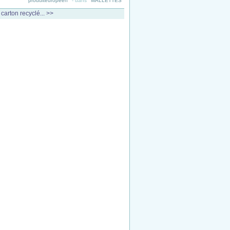
produiteuropeen
-
dans
MALLETTES
 carton recyclé... >>