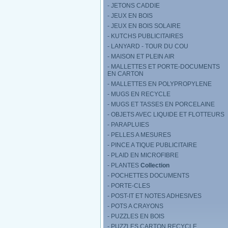
- JETONS CADDIE
- JEUX EN BOIS
- JEUX EN BOIS SOLAIRE
- KUTCHS PUBLICITAIRES
- LANYARD - TOUR DU COU
- MAISON ET PLEIN AIR
- MALLETTES ET PORTE-DOCUMENTS
EN CARTON
- MALLETTES EN POLYPROPYLENE
- MUGS EN RECYCLE
- MUGS ET TASSES EN PORCELAINE
- OBJETS AVEC LIQUIDE ET FLOTTEURS
- PARAPLUIES
- PELLES A MESURES
- PINCE A TIQUE PUBLICITAIRE
- PLAID EN MICROFIBRE
- PLANTES
Collection
- POCHETTES DOCUMENTS
- PORTE-CLES
- POST-IT ET NOTES ADHESIVES
- POTS A CRAYONS
- PUZZLES EN BOIS
- PUZZLES CARTON RECYCLE