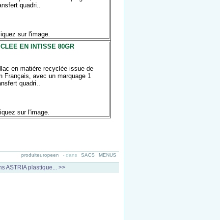
nsfert quadri..
liquez sur l'image.
CLEE EN INTISSE 80GR
lac en matière recyclée issue de
ign Français, avec un marquage 1
nsfert quadri..
liquez sur l'image.
produiteuropeen
-
dans
SACS
MENUS
ns ASTRIA plastique... >>