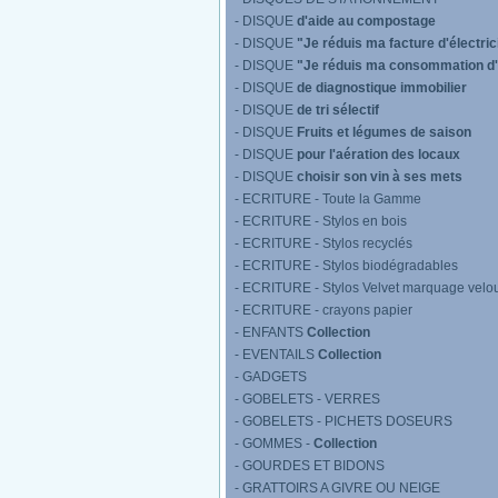
- DISQUE
d'aide au compostage
- DISQUE
"Je réduis ma facture d'électric
- DISQUE
"Je réduis ma consommation d
- DISQUE
de diagnostique immobilier
- DISQUE
de tri sélectif
- DISQUE
Fruits et légumes de saison
- DISQUE
pour l'aération des locaux
- DISQUE
choisir son vin à ses mets
- ECRITURE - Toute la Gamme
- ECRITURE - Stylos en bois
- ECRITURE - Stylos recyclés
- ECRITURE - Stylos biodégradables
- ECRITURE - Stylos Velvet marquage velo
- ECRITURE - crayons papier
- ENFANTS
Collection
- EVENTAILS
Collection
- GADGETS
- GOBELETS - VERRES
- GOBELETS - PICHETS DOSEURS
- GOMMES -
Collection
- GOURDES ET BIDONS
- GRATTOIRS A GIVRE OU NEIGE