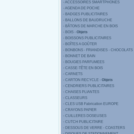
- ACCESSOIRES SMARTPHONES
- AGENDA DE POCHE
- BADGES PUBLICITAIRES
- BALLONS DE BAUDRUCHE
- BÂTONS DE MARCHE EN BOIS
- BOIS -
Objets
- BOISSONS PUBLICITAIRES
- BOÎTES A GOÛTER
- BONBONS - FRIANDISES - CHOCOLATS
- BONNET DE BAIN
- BOUGIES PARFUMEES
- CASSE-TÊTE EN BOIS
- CARNETS
- CARTON RECYCLE -
Objets
- CENDRIERS PUBLICITAIRES
- CHAISES PLIANTES
- CLASSEURS
- CLES USB Fabrication EUROPE
- CRAYONS PAPIER
- CUILLERES DOSEUSES
- CUTCH PUBLICITAIRE
- DESSOUS DE VERRE - COASTERS
- DISQUES DE STATIONNEMENT