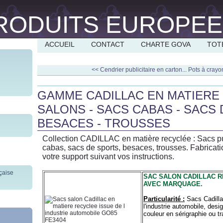
ACCUEIL
CONTACT
CHARTE GOVA
TOT
<< Cendrier publicitaire en carton...
Pots à crayo
GAMME CADILLAC EN MATIERE 
SALONS - SACS CABAS - SACS 
BESACES - TROUSSES
Collection CADILLAC en matière recyclée : Sacs pub
cabas, sacs de sports, besaces, trousses. Fabric
votre support suivant vos instructions.
SAC SALON CADILLAC R
AVEC MARQUAGE.
Particularité :
Sacs Cadilla
l'industrie automobile, des
couleur en sérigraphie ou tr