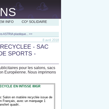
EM INFO
CO² SOLIDAIRE
ns ASTRIA plastique... >>
8 avril 2018
RECYCLEE - SAC
DE SPORTS -
licitaires pour les salons, sacs
ation Européenne. Nous imprimons
ECYCLE EN INTISSE 80GR
c Salon en matière recyclée issue de
ign Français, avec un marquage 1
ansfert quadri..