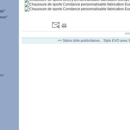
ité"
'eau"
pro
<< Stylos bille publicitaires...
Stylo EVO avec 9
urs