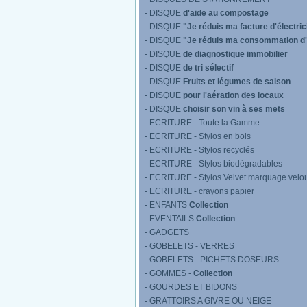
- DISQUE
d'aide au compostage
- DISQUE
"Je réduis ma facture d'électric
- DISQUE
"Je réduis ma consommation d
- DISQUE
de diagnostique immobilier
- DISQUE
de tri sélectif
- DISQUE
Fruits et légumes de saison
- DISQUE
pour l'aération des locaux
- DISQUE
choisir son vin à ses mets
- ECRITURE - Toute la Gamme
- ECRITURE - Stylos en bois
- ECRITURE - Stylos recyclés
- ECRITURE - Stylos biodégradables
- ECRITURE - Stylos Velvet marquage velo
- ECRITURE - crayons papier
- ENFANTS
Collection
- EVENTAILS
Collection
- GADGETS
- GOBELETS - VERRES
- GOBELETS - PICHETS DOSEURS
- GOMMES -
Collection
- GOURDES ET BIDONS
- GRATTOIRS A GIVRE OU NEIGE