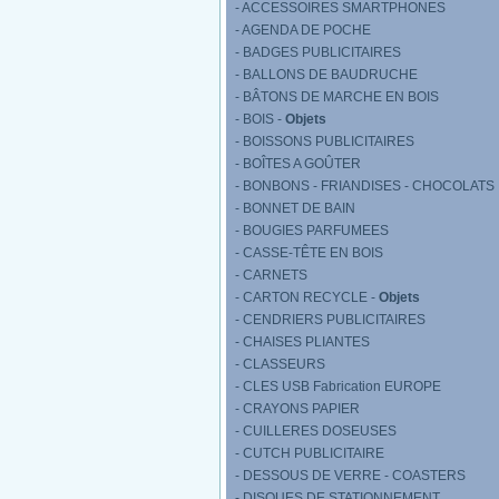
- ACCESSOIRES SMARTPHONES
- AGENDA DE POCHE
- BADGES PUBLICITAIRES
- BALLONS DE BAUDRUCHE
- BÂTONS DE MARCHE EN BOIS
- BOIS -
Objets
- BOISSONS PUBLICITAIRES
- BOÎTES A GOÛTER
- BONBONS - FRIANDISES - CHOCOLATS
- BONNET DE BAIN
- BOUGIES PARFUMEES
- CASSE-TÊTE EN BOIS
- CARNETS
- CARTON RECYCLE -
Objets
- CENDRIERS PUBLICITAIRES
- CHAISES PLIANTES
- CLASSEURS
- CLES USB Fabrication EUROPE
- CRAYONS PAPIER
- CUILLERES DOSEUSES
- CUTCH PUBLICITAIRE
- DESSOUS DE VERRE - COASTERS
- DISQUES DE STATIONNEMENT