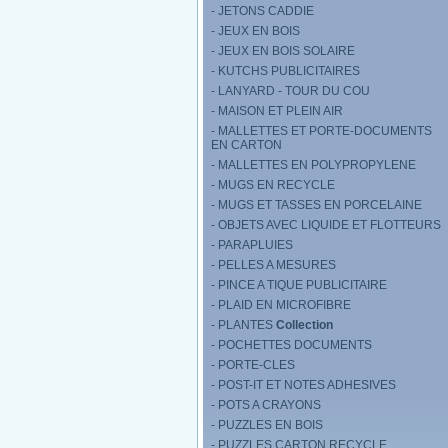
- JETONS CADDIE
- JEUX EN BOIS
- JEUX EN BOIS SOLAIRE
- KUTCHS PUBLICITAIRES
- LANYARD - TOUR DU COU
- MAISON ET PLEIN AIR
- MALLETTES ET PORTE-DOCUMENTS
EN CARTON
- MALLETTES EN POLYPROPYLENE
- MUGS EN RECYCLE
- MUGS ET TASSES EN PORCELAINE
- OBJETS AVEC LIQUIDE ET FLOTTEURS
- PARAPLUIES
- PELLES A MESURES
- PINCE A TIQUE PUBLICITAIRE
- PLAID EN MICROFIBRE
- PLANTES
Collection
- POCHETTES DOCUMENTS
- PORTE-CLES
- POST-IT ET NOTES ADHESIVES
- POTS A CRAYONS
- PUZZLES EN BOIS
- PUZZLES CARTON RECYCLE