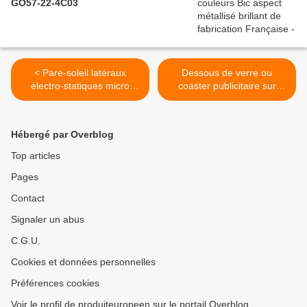
GO57-22-4C03
< Pare-soleil latéraux
Dessous de verre ou
électro-statiques micro
coaster publicitaire sur
perforés publicitaires
mesure de fabrication
européenne >
Hébergé par Overblog
Top articles
Pages
Contact
Signaler un abus
C.G.U.
Cookies et données personnelles
Préférences cookies
Voir le profil de produiteuropeen sur le portail Overblog