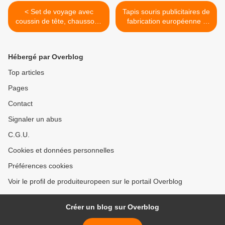
< Set de voyage avec
Tapis souris publicitaires de
coussin de tête, chaussons
fabrication européenne -
et masque de sommeil en
Collection >
microfibre - GO94-17SONA
Hébergé par Overblog
Top articles
Pages
Contact
Signaler un abus
C.G.U.
Cookies et données personnelles
Préférences cookies
Voir le profil de produiteuropeen sur le portail Overblog
Créer un blog sur Overblog