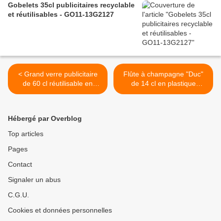
Gobelets 35cl publicitaires recyclable
et réutilisables - GO11-13G2127
< Grand verre publicitaire
Flûte à champagne "Duc"
de 60 cl réutilisable en
de 14 cl en plastique
polypropylene passe au
recyclable avec impression
lave vaisselle et micro
logo - GO07-DRINKP14 >
ondes fabrication francaise
Hébergé par Overblog
- GO07-18PINTE
Top articles
Pages
Contact
Signaler un abus
C.G.U.
Cookies et données personnelles