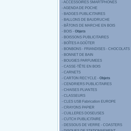
- ACCESSOIRES SMARTPHONES
- AGENDA DE POCHE
- BADGES PUBLICITAIRES
- BALLONS DE BAUDRUCHE
- BÂTONS DE MARCHE EN BOIS
- BOIS -
Objets
- BOISSONS PUBLICITAIRES
- BOÎTES A GOÛTER
- BONBONS - FRIANDISES - CHOCOLATS
- BONNET DE BAIN
- BOUGIES PARFUMEES
- CASSE-TÊTE EN BOIS
- CARNETS
- CARTON RECYCLE -
Objets
- CENDRIERS PUBLICITAIRES
- CHAISES PLIANTES
- CLASSEURS
- CLES USB Fabrication EUROPE
- CRAYONS PAPIER
- CUILLERES DOSEUSES
- CUTCH PUBLICITAIRE
- DESSOUS DE VERRE - COASTERS
- DISQUES DE STATIONNEMENT