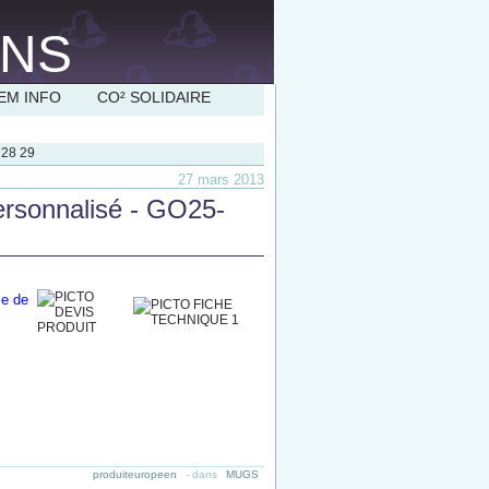
EM INFO
CO² SOLIDAIRE
28
29
27 mars 2013
ersonnalisé - GO25-
ce de
produiteuropeen
-
dans
MUGS