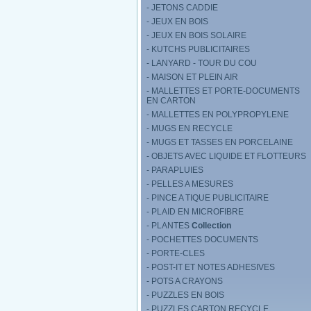
- JETONS CADDIE
- JEUX EN BOIS
- JEUX EN BOIS SOLAIRE
- KUTCHS PUBLICITAIRES
- LANYARD - TOUR DU COU
- MAISON ET PLEIN AIR
- MALLETTES ET PORTE-DOCUMENTS
EN CARTON
- MALLETTES EN POLYPROPYLENE
- MUGS EN RECYCLE
- MUGS ET TASSES EN PORCELAINE
- OBJETS AVEC LIQUIDE ET FLOTTEURS
- PARAPLUIES
- PELLES A MESURES
- PINCE A TIQUE PUBLICITAIRE
- PLAID EN MICROFIBRE
- PLANTES
Collection
- POCHETTES DOCUMENTS
- PORTE-CLES
- POST-IT ET NOTES ADHESIVES
- POTS A CRAYONS
- PUZZLES EN BOIS
- PUZZLES CARTON RECYCLE