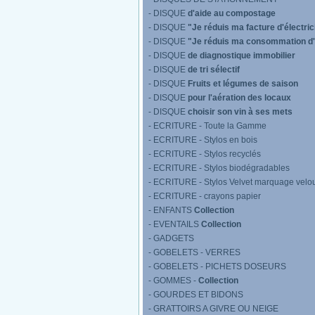
- DISQUE
d'aide au compostage
- DISQUE
"Je réduis ma facture d'électric
- DISQUE
"Je réduis ma consommation d
- DISQUE
de diagnostique immobilier
- DISQUE
de tri sélectif
- DISQUE
Fruits et légumes de saison
- DISQUE
pour l'aération des locaux
- DISQUE
choisir son vin à ses mets
- ECRITURE - Toute la Gamme
- ECRITURE - Stylos en bois
- ECRITURE - Stylos recyclés
- ECRITURE - Stylos biodégradables
- ECRITURE - Stylos Velvet marquage velo
- ECRITURE - crayons papier
- ENFANTS
Collection
- EVENTAILS
Collection
- GADGETS
- GOBELETS - VERRES
- GOBELETS - PICHETS DOSEURS
- GOMMES -
Collection
- GOURDES ET BIDONS
- GRATTOIRS A GIVRE OU NEIGE