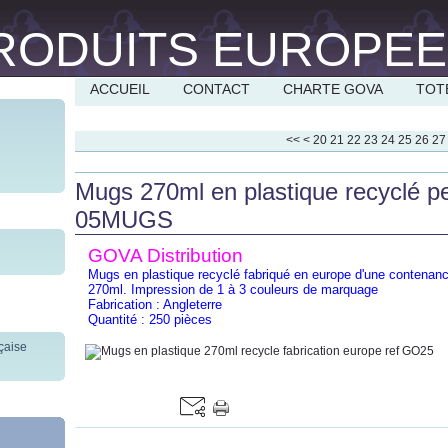
ACCUEIL
CONTACT
CHARTE GOVA
TOT
10
<<
<
20
21
22
23
24
25
26
27
Mugs 270ml en plastique recyclé p
05MUGS
GOVA Distribution
Mugs en plastique recyclé fabriqué en europe d'une contenan
270ml. Impression de 1 à 3 couleurs de marquage
Fabrication : Angleterre
Quantité : 250 pièces