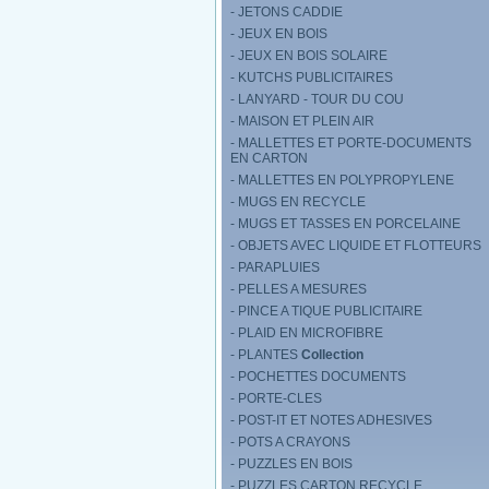
- JETONS CADDIE
- JEUX EN BOIS
- JEUX EN BOIS SOLAIRE
- KUTCHS PUBLICITAIRES
- LANYARD - TOUR DU COU
- MAISON ET PLEIN AIR
- MALLETTES ET PORTE-DOCUMENTS
EN CARTON
- MALLETTES EN POLYPROPYLENE
- MUGS EN RECYCLE
- MUGS ET TASSES EN PORCELAINE
- OBJETS AVEC LIQUIDE ET FLOTTEURS
- PARAPLUIES
- PELLES A MESURES
- PINCE A TIQUE PUBLICITAIRE
- PLAID EN MICROFIBRE
- PLANTES
Collection
- POCHETTES DOCUMENTS
- PORTE-CLES
- POST-IT ET NOTES ADHESIVES
- POTS A CRAYONS
- PUZZLES EN BOIS
- PUZZLES CARTON RECYCLE