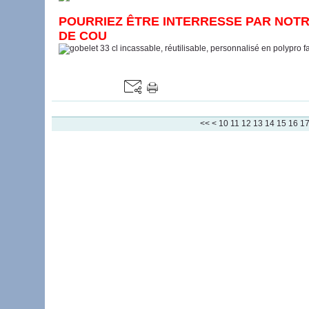
POURRIEZ ÊTRE INTERRESSE PAR NOT
DE COU
<<
<
10
11
12
13
14
15
16
1