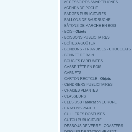
- ACCESSOIRES SMARTPHONES
- AGENDA DE POCHE
- BADGES PUBLICITAIRES
- BALLONS DE BAUDRUCHE
- BÂTONS DE MARCHE EN BOIS
- BOIS -
Objets
- BOISSONS PUBLICITAIRES
- BOÎTES A GOÛTER
- BONBONS - FRIANDISES - CHOCOLATS
- BONNET DE BAIN
- BOUGIES PARFUMEES
- CASSE-TÊTE EN BOIS
- CARNETS
- CARTON RECYCLE -
Objets
- CENDRIERS PUBLICITAIRES
- CHAISES PLIANTES
- CLASSEURS
- CLES USB Fabrication EUROPE
- CRAYONS PAPIER
- CUILLERES DOSEUSES
- CUTCH PUBLICITAIRE
- DESSOUS DE VERRE - COASTERS
- DISQUES DE STATIONNEMENT