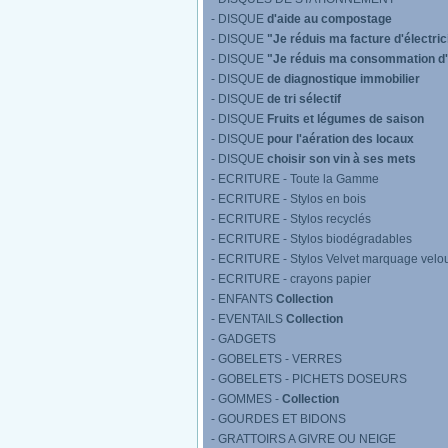
- DISQUE
d'aide au compostage
- DISQUE
"Je réduis ma facture d'électric
- DISQUE
"Je réduis ma consommation d
- DISQUE
de diagnostique immobilier
- DISQUE
de tri sélectif
- DISQUE
Fruits et légumes de saison
- DISQUE
pour l'aération des locaux
- DISQUE
choisir son vin à ses mets
- ECRITURE - Toute la Gamme
- ECRITURE - Stylos en bois
- ECRITURE - Stylos recyclés
- ECRITURE - Stylos biodégradables
- ECRITURE - Stylos Velvet marquage velo
- ECRITURE - crayons papier
- ENFANTS
Collection
- EVENTAILS
Collection
- GADGETS
- GOBELETS - VERRES
- GOBELETS - PICHETS DOSEURS
- GOMMES -
Collection
- GOURDES ET BIDONS
- GRATTOIRS A GIVRE OU NEIGE