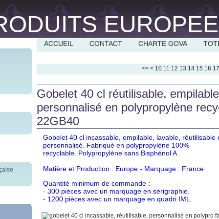
ACCUEIL
CONTACT
CHARTE GOVA
TOT
<<
<
10
11
12
13
14
15
16
1
Gobelet 40 cl réutilisable, empilable
personnalisé en polypropylène rec
22GB40
Gobelet 40 cl incassable, empilable, lavable, réutilisable 
personnalisé. Fabriqué en polypropylène 100%
recyclable. Polypropylène sans Bisphénol A.
Matière et Production : Europe - Marquage : France
Quantité minimum de commande :
- 300 pièces avec un marquage en sérigraphie.
- 1200 pièces avec un marquage en quadri IML.