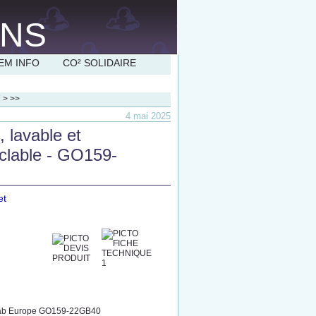
EM INFO
CO² SOLIDAIRE
7
>
>>
4 mai 2025
, lavable et
yclable - GO159-
et