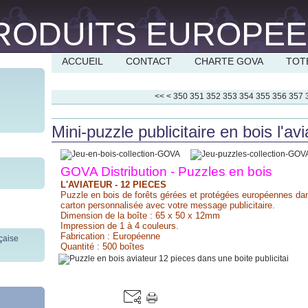
ACCUEIL
CONTACT
CHARTE GOVA
TOT
300
310
320
330
340
<<
<
350
351
352
353
354
355
356
357
Mini-puzzle publicitaire en bois l'
GOVA Distribution - Puzzles en bois
L'AVIATEUR - 12 PIECES
Puzzle en bois de forêts gérées et protégées européennes da
carton personnalisée avec votre message publicitaire.
Dimension de la boîte : 65 x 50 x 12mm
Impression de 1 à 4 couleurs.
Fabrication : Européenne
Quantité : 500 boîtes