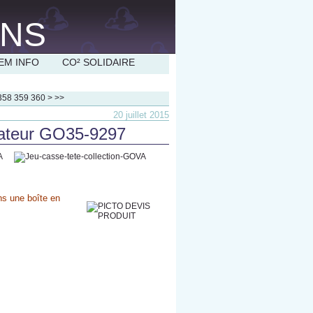
EM INFO
CO² SOLIDAIRE
370
380
390
400
358
359
360
>
>>
20 juillet 2015
aviateur GO35-9297
ns une boîte en