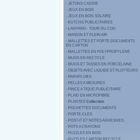
- JETONS CADDIE
- JEUX EN BOIS
- JEUX EN BOIS SOLAIRE
- KUTCHS PUBLICITAIRES
- LANYARD - TOUR DU COU
- MAISON ET PLEIN AIR
- MALLETTES ET PORTE-DOCUMENTS
EN CARTON
- MALLETTES EN POLYPROPYLENE
- MUGS EN RECYCLE
- MUGS ET TASSES EN PORCELAINE
- OBJETS AVEC LIQUIDE ET FLOTTEURS
- PARAPLUIES
- PELLES A MESURES
- PINCE A TIQUE PUBLICITAIRE
- PLAID EN MICROFIBRE
- PLANTES
Collection
- POCHETTES DOCUMENTS
- PORTE-CLES
- POST-IT ET NOTES ADHESIVES
- POTS A CRAYONS
- PUZZLES EN BOIS
- PUZZLES CARTON RECYCLE