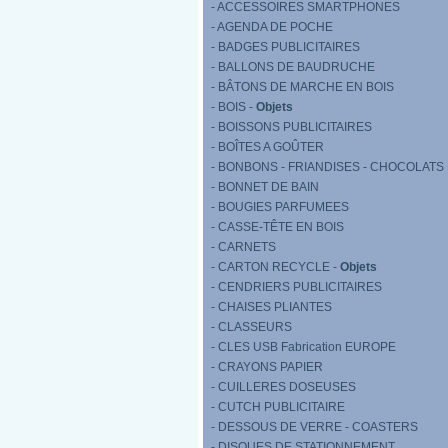
- ACCESSOIRES SMARTPHONES
- AGENDA DE POCHE
- BADGES PUBLICITAIRES
- BALLONS DE BAUDRUCHE
- BÂTONS DE MARCHE EN BOIS
- BOIS -
Objets
- BOISSONS PUBLICITAIRES
- BOÎTES A GOÛTER
- BONBONS - FRIANDISES - CHOCOLATS
- BONNET DE BAIN
- BOUGIES PARFUMEES
- CASSE-TÊTE EN BOIS
- CARNETS
- CARTON RECYCLE -
Objets
- CENDRIERS PUBLICITAIRES
- CHAISES PLIANTES
- CLASSEURS
- CLES USB Fabrication EUROPE
- CRAYONS PAPIER
- CUILLERES DOSEUSES
- CUTCH PUBLICITAIRE
- DESSOUS DE VERRE - COASTERS
- DISQUES DE STATIONNEMENT