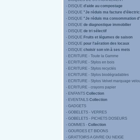
- DISQUE
d'aide au compostage
- DISQUE
"Je réduis ma facture d'électric
- DISQUE
"Je réduis ma consommation d
- DISQUE
de diagnostique immobilier
- DISQUE
de tri sélectif
- DISQUE
Fruits et légumes de saison
- DISQUE
pour l'aération des locaux
- DISQUE
choisir son vin à ses mets
- ECRITURE - Toute la Gamme
- ECRITURE - Stylos en bois
- ECRITURE - Stylos recyclés
- ECRITURE - Stylos biodégradables
- ECRITURE - Stylos Velvet marquage velo
- ECRITURE - crayons papier
- ENFANTS
Collection
- EVENTAILS
Collection
- GADGETS
- GOBELETS - VERRES
- GOBELETS - PICHETS DOSEURS
- GOMMES -
Collection
- GOURDES ET BIDONS
- GRATTOIRS A GIVRE OU NEIGE