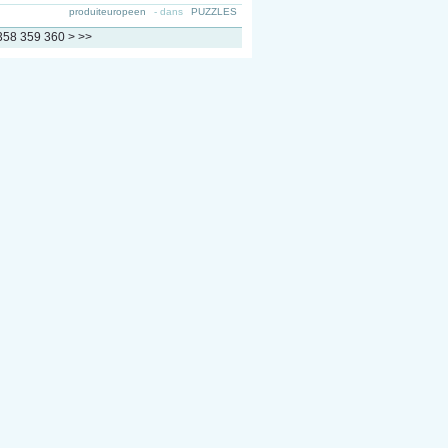
produiteuropeen
-
dans
PUZZLES
370
380
390
400
358
359
360
>
>>