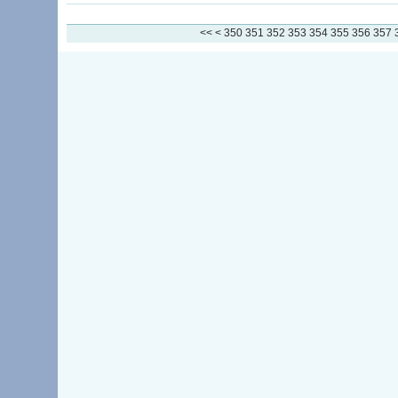
300
310
320
330
340
<<
<
350
351
352
353
354
355
356
357