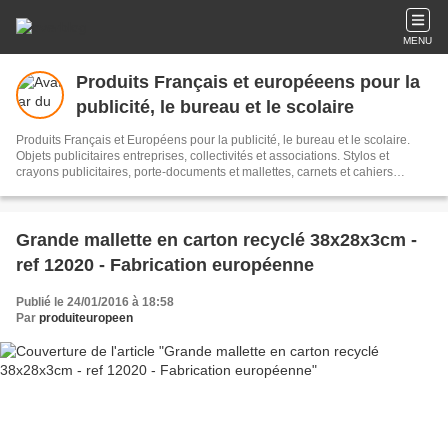
MENU
Produits Français et européeens pour la
publicité, le bureau et le scolaire
Produits Français et Européens pour la publicité, le bureau et le scolaire.
Objets publicitaires entreprises, collectivités et associations. Stylos et
crayons publicitaires, porte-documents et mallettes, carnets et cahiers
publicitaires, sacs shopping, sacs cabas, textile recyclé, serviettes
microfibres, gourdes et bidons, boîtes à goûter, règles triangulaires kutch
avec échelles sur mesures, jetons caddies, collection de plantes et fleurs,
bâtons de marche, disques de stationnement zone bleue, jeux, puzzles et
Grande mallette en carton recyclé 38x28x3cm -
casse-têtes en bois, pince à tique, pots et taille-crayons, porte-clés en métal
ref 12020 - Fabrication européenne
recyclé. Produits FSC®
Publié le 24/01/2016 à 18:58
Par
produiteuropeen