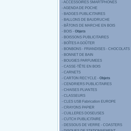
- ACCESSOIRES SMARTPHONES
- AGENDA DE POCHE
- BADGES PUBLICITAIRES
- BALLONS DE BAUDRUCHE
- BÂTONS DE MARCHE EN BOIS
- BOIS -
Objets
- BOISSONS PUBLICITAIRES
- BOÎTES A GOÛTER
- BONBONS - FRIANDISES - CHOCOLATS
- BONNET DE BAIN
- BOUGIES PARFUMEES
- CASSE-TÊTE EN BOIS
- CARNETS
- CARTON RECYCLE -
Objets
- CENDRIERS PUBLICITAIRES
- CHAISES PLIANTES
- CLASSEURS
- CLES USB Fabrication EUROPE
- CRAYONS PAPIER
- CUILLERES DOSEUSES
- CUTCH PUBLICITAIRE
- DESSOUS DE VERRE - COASTERS
- DISQUES DE STATIONNEMENT