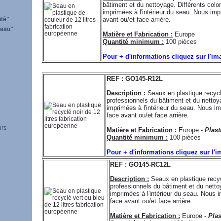
bâtiment et du nettoyage. Différents colo
imprimées à l'intérieur du seau. Nous im
ité"
avant ou/et face arrière.
'eau"
Matière et Fabrication :
Europe
Quantité minimum :
100 pièces
Pour + d'informations cliquez sur l'i
REF : GO145-R12L
Description :
Seaux en plastique recyclé
professionnels du bâtiment et du netto
imprimées à l'intérieur du seau. Nous 
face avant ou/et face arrière.
urs
Matière et Fabrication :
Europe -
Plast
Quantité minimum :
100 pièces
Pour + d'informations cliquez sur l'
REF : GO145-RC12L
Description :
Seaux en plastique recycl
professionnels du bâtiment et du nett
imprimées à l'intérieur du seau. Nous
face avant ou/et face arrière.
Matière et Fabrication :
Europe -
Plas