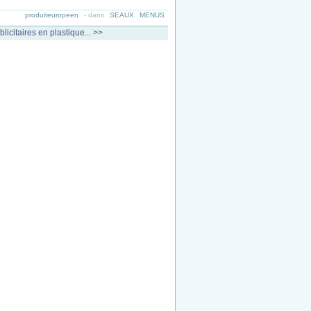
produiteuropeen
-
dans
SEAUX
MENUS
licitaires en plastique... >>