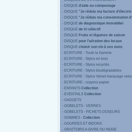
- DISQUE
d'aide au compostage
- DISQUE
"Je réduis ma facture d'électric
- DISQUE
"Je réduis ma consommation d
- DISQUE
de diagnostique immobilier
- DISQUE
de tri sélectif
- DISQUE
Fruits et légumes de saison
- DISQUE
pour l'aération des locaux
- DISQUE
choisir son vin à ses mets
- ECRITURE - Toute la Gamme
- ECRITURE - Stylos en bois
- ECRITURE - Stylos recyclés
- ECRITURE - Stylos biodégradables
- ECRITURE - Stylos Velvet marquage velo
- ECRITURE - crayons papier
- ENFANTS
Collection
- EVENTAILS
Collection
- GADGETS
- GOBELETS - VERRES
- GOBELETS - PICHETS DOSEURS
- GOMMES -
Collection
- GOURDES ET BIDONS
- GRATTOIRS A GIVRE OU NEIGE