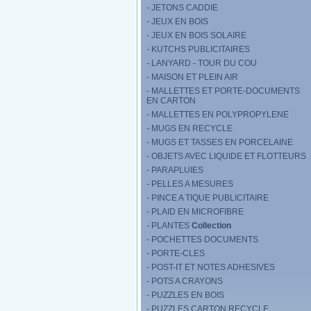
- JETONS CADDIE
- JEUX EN BOIS
- JEUX EN BOIS SOLAIRE
- KUTCHS PUBLICITAIRES
- LANYARD - TOUR DU COU
- MAISON ET PLEIN AIR
- MALLETTES ET PORTE-DOCUMENTS
EN CARTON
- MALLETTES EN POLYPROPYLENE
- MUGS EN RECYCLE
- MUGS ET TASSES EN PORCELAINE
- OBJETS AVEC LIQUIDE ET FLOTTEURS
- PARAPLUIES
- PELLES A MESURES
- PINCE A TIQUE PUBLICITAIRE
- PLAID EN MICROFIBRE
- PLANTES
Collection
- POCHETTES DOCUMENTS
- PORTE-CLES
- POST-IT ET NOTES ADHESIVES
- POTS A CRAYONS
- PUZZLES EN BOIS
- PUZZLES CARTON RECYCLE