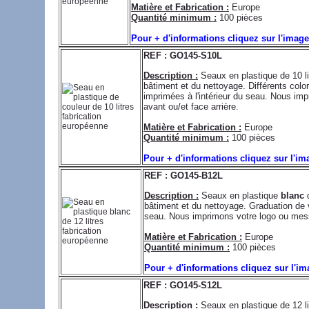
Matière et Fabrication :
Europe
Quantité minimum :
100 pièces
Pour + d'informations cliquez sur l'imag
REF : GO145-S10L
Description :
Seaux en plastique de 10 li
bâtiment et du nettoyage. Différents colo
imprimées à l'intérieur du seau. Nous im
avant ou/et face arrière.
Matière et Fabrication :
Europe
Quantité minimum :
100 pièces
Pour + d'informations cliquez sur l'i
REF : GO145-B12L
Description :
Seaux en plastique
blanc
d
bâtiment et du nettoyage. Graduation de 
seau. Nous imprimons votre logo ou mess
Matière et Fabrication :
Europe
Quantité minimum :
100 pièces
Pour + d'informations cliquez sur l'i
REF : GO145-S12L
Description :
Seaux en plastique de 12 li