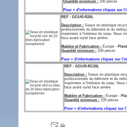
Quantité minimum :
100 pièces
Pour + d'informations cliquez sur l
REF : GO145-R20L
Description :
Seaux en plastique recyclé
professionnels du bâtiment et du netto
imprimées à l'intérieur du seau. Nous 
face avant ou/et face arrière.
Matière et Fabrication :
Europe -
Plast
Quantité minimum :
100 pièces
Pour + d'informations cliquez sur l'
REF : GO145-RC20L
Description :
Seaux en plastique recyc
professionnels du bâtiment et du net
imprimées à l'intérieur du seau. Nou
face avant ou/et face arrière.
Matière et Fabrication :
Europe -
Pla
Quantité minimum :
100 pièces
Pour + d'informations cliquez sur 