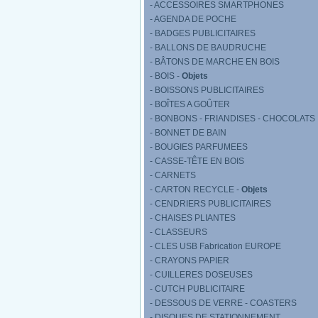
- ACCESSOIRES SMARTPHONES
- AGENDA DE POCHE
- BADGES PUBLICITAIRES
- BALLONS DE BAUDRUCHE
- BÂTONS DE MARCHE EN BOIS
- BOIS -
Objets
- BOISSONS PUBLICITAIRES
- BOÎTES A GOÛTER
- BONBONS - FRIANDISES - CHOCOLATS
- BONNET DE BAIN
- BOUGIES PARFUMEES
- CASSE-TÊTE EN BOIS
- CARNETS
- CARTON RECYCLE -
Objets
- CENDRIERS PUBLICITAIRES
- CHAISES PLIANTES
- CLASSEURS
- CLES USB Fabrication EUROPE
- CRAYONS PAPIER
- CUILLERES DOSEUSES
- CUTCH PUBLICITAIRE
- DESSOUS DE VERRE - COASTERS
- DISQUES DE STATIONNEMENT