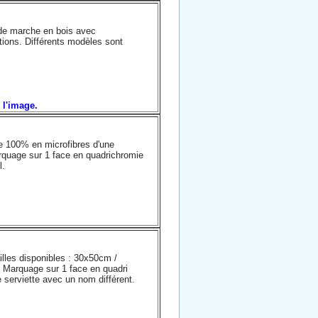
de marche en bois avec
tions. Différents modèles sont
r l'image.
ée 100% en microfibres d'une
quage sur 1 face en quadrichromie
l.
.
illes disponibles : 30x50cm /
Marquage sur 1 face en quadri
e serviette avec un nom différent.