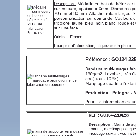
Médaille en bois de hêtre cer
Description :
sur-mesure, épaisseur 3mm. Diamètres po
70 mm et 80 mm. Attache: ruban largeur 2
personnalisation sur demande. Couleurs di
tricolore, jaune, bleu, noir, blanc, rouge e
sur une face
.
Origine :
France
Pour plus d'information, cliquez sur la photo.
Référence :
GO124-23
Bandana multi-usages fabri
130g/m2. Lavable , très él
cm ( +ou - 10 % )
Marquage quadri à l’extéri
Production : Pologne - 
Pour + d'information clique
REF : GO164-22B42xx
Description :
Mains de su
sportifs, meetings politiqu
message suivant vos instr