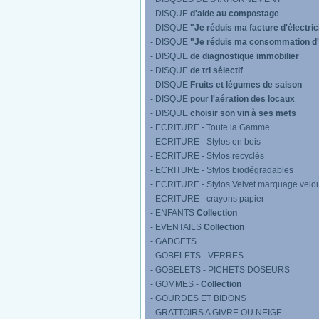
- DISQUE
d'aide au compostage
- DISQUE
"Je réduis ma facture d'électric
- DISQUE
"Je réduis ma consommation d
- DISQUE
de diagnostique immobilier
- DISQUE
de tri sélectif
- DISQUE
Fruits et légumes de saison
- DISQUE
pour l'aération des locaux
- DISQUE
choisir son vin à ses mets
- ECRITURE - Toute la Gamme
- ECRITURE - Stylos en bois
- ECRITURE - Stylos recyclés
- ECRITURE - Stylos biodégradables
- ECRITURE - Stylos Velvet marquage velo
- ECRITURE - crayons papier
- ENFANTS
Collection
- EVENTAILS
Collection
- GADGETS
- GOBELETS - VERRES
- GOBELETS - PICHETS DOSEURS
- GOMMES -
Collection
- GOURDES ET BIDONS
- GRATTOIRS A GIVRE OU NEIGE