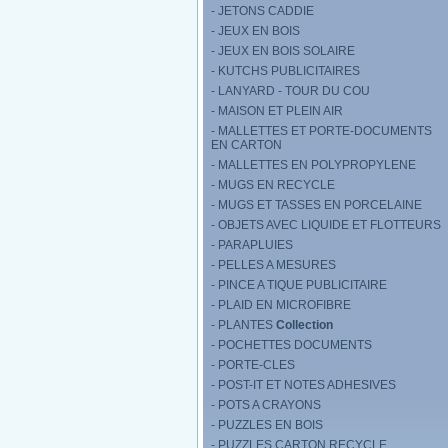
- JETONS CADDIE
- JEUX EN BOIS
- JEUX EN BOIS SOLAIRE
- KUTCHS PUBLICITAIRES
- LANYARD - TOUR DU COU
- MAISON ET PLEIN AIR
- MALLETTES ET PORTE-DOCUMENTS
EN CARTON
- MALLETTES EN POLYPROPYLENE
- MUGS EN RECYCLE
- MUGS ET TASSES EN PORCELAINE
- OBJETS AVEC LIQUIDE ET FLOTTEURS
- PARAPLUIES
- PELLES A MESURES
- PINCE A TIQUE PUBLICITAIRE
- PLAID EN MICROFIBRE
- PLANTES
Collection
- POCHETTES DOCUMENTS
- PORTE-CLES
- POST-IT ET NOTES ADHESIVES
- POTS A CRAYONS
- PUZZLES EN BOIS
- PUZZLES CARTON RECYCLE