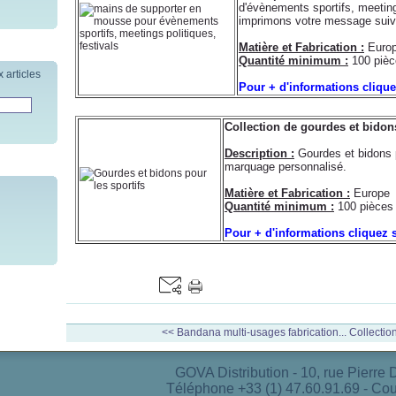
d'évènements sportifs, meeting
imprimons votre message suiva
Matière et Fabrication :
Euro
Quantité minimum :
100 pièc
 articles
Pour + d'informations cliqu
Collection de gourdes et bidon
Description :
Gourdes et bidons p
marquage personnalisé.
Matière et Fabrication :
Europe
Quantité minimum :
100 pièces
Pour + d'informations cliquez 
<< Bandana multi-usages fabrication...
Collection
GOVA Distribution - 10, rue Pierre
Téléphone +33 (1) 47.60.91.69 - C
ou