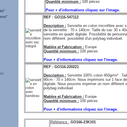
Quantité minimum :
100 pièces
Pour + d'informations cliquez sur l'image.
ité"
'eau"
REF : GO116-547112
Description :
Serviette en coton microfibre avec sa
de la serviette : 70 x 140cm. Taille du sac 30 x 4
serviette en quadri digitale. Possibilité de person
nom différent. possibilité d'un polybag individuel.
Matière et Fabrication :
Europe
Quantité minimum :
100 pièces
Pour + d'informations cliquez sur l'image.
REF : GO116-220221
urs
Description :
Serviette 100% coton 450gr/m² . Tail
90cm - 70 x 140cm. Nous imprimons sur 1 face de 
digitale. Nous pouvons imprimer un nom différent su
polybag individuel.
Matière et Fabrication :
Europe
Quantité minimum :
100 pièces
Pour + d'informations cliquez sur l'image.
Référence :
GO166-23K101