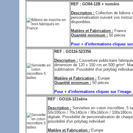
REF : GO84-12B + numéro
Description :
Collection de bâtons 
personnalisation suivant vos instruc
disponibles.
Matière et Fabrication :
France
Quantité minimum :
50 pièces
Pour + d'informations cliquez su
REF : GO116-523356
Description :
Couverture publicitaire fabriqu
dimension de 120 x 150 cm en 500 gr/m². Mar
sublimation. Possibilité d'un polybag individue
Matière et Fabrication :
Europe
Quantité minimum :
50 pièces
Pour + d'informations cliquez sur l'image
REF : GO116-121série
Description :
Serviettes en coton microfibre, 5 ta
50x100cm / 70x140cm / 80x160cm / 100x180cm. 
digitale. Possibilité de personnalisation de chaqu
possibilité d'un polybag individuel.
Matière et Fabrication :
Europe