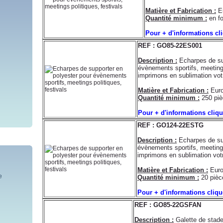
Matière et Fabrication :
E
Quantité minimum :
en fo
Pour + d'informations cl
REF : GO85-22ES001
Description :
Echarpes de sup
évènements sportifs, meetings
imprimons en sublimation vot
Matière et Fabrication :
Eur
Quantité minimum :
250 piè
Pour + d'informations cliq
REF : GO124-22ESTG
Description :
Echarpes de sup
évènements sportifs, meetings
imprimons en sublimation vot
Matière et Fabrication :
Euro
Quantité minimum :
20 pièc
Pour + d'informations cliq
REF : GO85-22GSFAN
Description :
Galette de stade