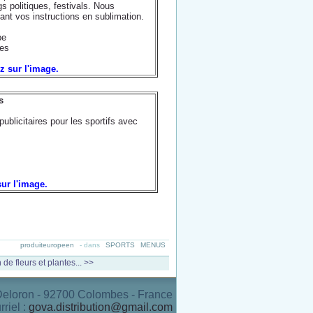
s politiques, festivals. Nous
nt vos instructions en sublimation.
pe
es
ez sur l'image.
s
ublicitaires pour les sportifs avec
sur l'image.
produiteuropeen
-
dans
SPORTS
MENUS
 de fleurs et plantes... >>
 Deloron - 92700 Colombes - France
rriel :
gova.distribution@gmail.com