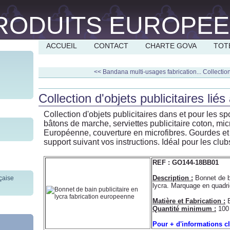
ACCUEIL
CONTACT
CHARTE GOVA
TOT
<< Bandana multi-usages fabrication...
Collection
Collection d'objets publicitaires lié
Collection d'objets publicitaires dans et pour les s
bâtons de marche, serviettes publicitaire coton, micr
Européenne, couverture en microfibres. Gourdes et
support suivant vos instructions. Idéal pour les club
REF : GO144-18BB01
Description :
Bonnet de ba
lycra. Marquage en quadri
Matière et Fabrication :
E
Quantité minimum :
100 
Pour + d'informations c