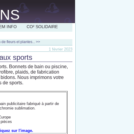
EM INFO
CO² SOLIDAIRE
 de fleurs et plantes... >>
1 février 2023
s aux sports
ports. Bonnets de bain ou piscine,
ofibre, plaids, de fabrication
 bidons. Nous imprimons votre
s de sports.
in publicitaire fabriqué à partir de
chromie sublimation.
urope
pièces
liquez sur l'image.