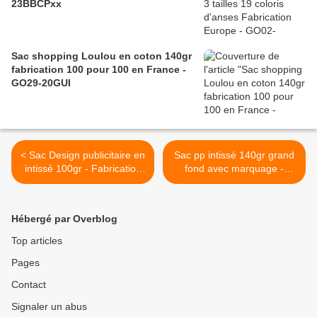
23BBCPxx
Sac shopping Loulou en coton 140gr
fabrication 100 pour 100 en France -
GO29-20GUI
< Sac Design publicitaire en
Sac pp intissé 140gr grand
intissé 100gr - Fabrication
fond avec marquage -
européenne
GO111-15DOSBAG >
Hébergé par Overblog
Top articles
Pages
Contact
Signaler un abus