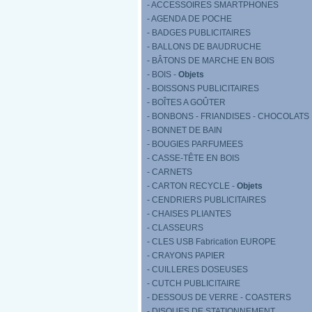
- ACCESSOIRES SMARTPHONES
- AGENDA DE POCHE
- BADGES PUBLICITAIRES
- BALLONS DE BAUDRUCHE
- BÂTONS DE MARCHE EN BOIS
- BOIS -
Objets
- BOISSONS PUBLICITAIRES
- BOÎTES A GOÛTER
- BONBONS - FRIANDISES - CHOCOLATS
- BONNET DE BAIN
- BOUGIES PARFUMEES
- CASSE-TÊTE EN BOIS
- CARNETS
- CARTON RECYCLE -
Objets
- CENDRIERS PUBLICITAIRES
- CHAISES PLIANTES
- CLASSEURS
- CLES USB Fabrication EUROPE
- CRAYONS PAPIER
- CUILLERES DOSEUSES
- CUTCH PUBLICITAIRE
- DESSOUS DE VERRE - COASTERS
- DISQUES DE STATIONNEMENT