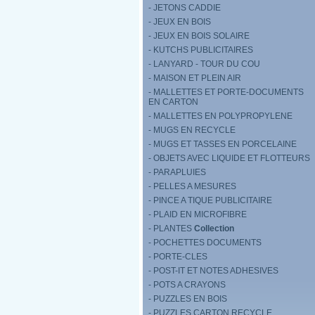
- JETONS CADDIE
- JEUX EN BOIS
- JEUX EN BOIS SOLAIRE
- KUTCHS PUBLICITAIRES
- LANYARD - TOUR DU COU
- MAISON ET PLEIN AIR
- MALLETTES ET PORTE-DOCUMENTS
EN CARTON
- MALLETTES EN POLYPROPYLENE
- MUGS EN RECYCLE
- MUGS ET TASSES EN PORCELAINE
- OBJETS AVEC LIQUIDE ET FLOTTEURS
- PARAPLUIES
- PELLES A MESURES
- PINCE A TIQUE PUBLICITAIRE
- PLAID EN MICROFIBRE
- PLANTES
Collection
- POCHETTES DOCUMENTS
- PORTE-CLES
- POST-IT ET NOTES ADHESIVES
- POTS A CRAYONS
- PUZZLES EN BOIS
- PUZZLES CARTON RECYCLE