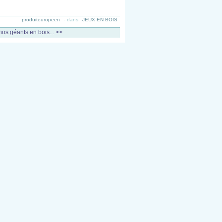
produiteuropeen
-
dans
JEUX EN BOIS
os géants en bois... >>