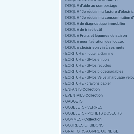
- DISQUE
d'aide au compostage
- DISQUE
"Je réduis ma facture d'électric
- DISQUE
"Je réduis ma consommation d
- DISQUE
de diagnostique immobilier
- DISQUE
de tri sélectif
- DISQUE
Fruits et légumes de saison
- DISQUE
pour l'aération des locaux
- DISQUE
choisir son vin à ses mets
- ECRITURE - Toute la Gamme
- ECRITURE - Stylos en bois
- ECRITURE - Stylos recyclés
- ECRITURE - Stylos biodégradables
- ECRITURE - Stylos Velvet marquage velo
- ECRITURE - crayons papier
- ENFANTS
Collection
- EVENTAILS
Collection
- GADGETS
- GOBELETS - VERRES
- GOBELETS - PICHETS DOSEURS
- GOMMES -
Collection
- GOURDES ET BIDONS
- GRATTOIRS A GIVRE OU NEIGE