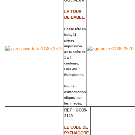
GO35-2570
LA TOUR
DE BABEL.
Casse-tête en
bois, 11
pièces,
impression
de la boîte de
1 à 4
couleurs.
ORIGINE :
Européenne.
Pour +
d'information
cliquez sur
les images.
REF : GO35-
2149
LE CUBE DE
PYTHAGORE.