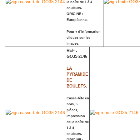
la boîte de 1 à 4
couleurs.
ORIGINE :
Européenne.
Pour + d'information
cliquez sur les
images.
REF :
GO35-2146
LA
PYRAMIDE
DE
BOULETS.
Casse-tête en
bois, 6
pièces,
impression
de la boîte de
1 à 4
couleurs.
ORIGINE :