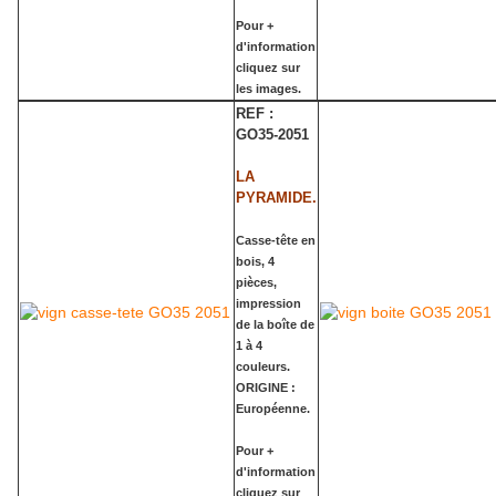
Pour +
d'information
cliquez sur
les images.
REF :
GO35-2051
LA
PYRAMIDE.
Casse-tête en
bois, 4
pièces,
impression
de la boîte de
1 à 4
couleurs.
ORIGINE :
Européenne.
Pour +
d'information
cliquez sur