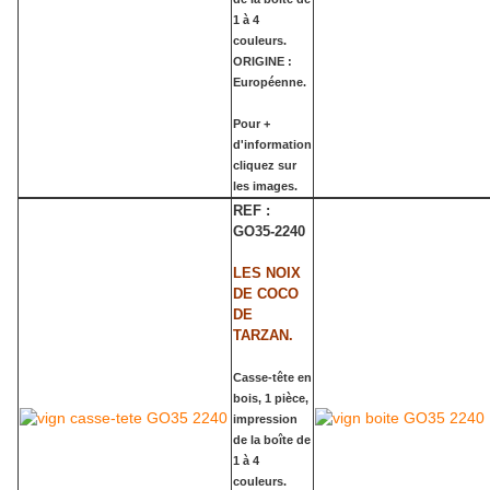
1 à 4
couleurs.
ORIGINE :
Européenne.
Pour +
d'information
cliquez sur
les images.
REF :
GO35-2240
LES NOIX
DE COCO
DE
TARZAN.
Casse-tête en
bois, 1 pièce,
impression
de la boîte de
1 à 4
couleurs.