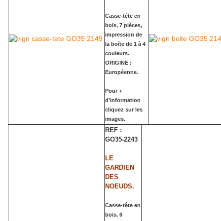
Casse-tête en
bois, 7 pièces,
impression de
la boîte de 1 à 4
couleurs.
ORIGINE :
Européenne.
Pour +
d'information
cliquez sur les
images.
REF :
GO35-2243
LE
GARDIEN
DES
NOEUDS.
Casse-tête en
bois, 6