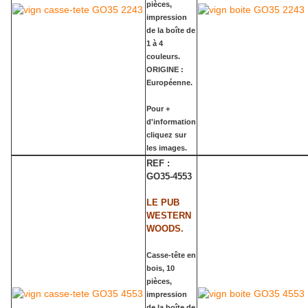
pièces,
impression
de la boîte de
1 à 4
couleurs.
ORIGINE :
Européenne.
Pour +
d'information
cliquez sur
les images.
REF :
GO35-4553
LE PUB
WESTERN
WOODS.
Casse-tête en
bois, 10
pièces,
impression
de la boîte de