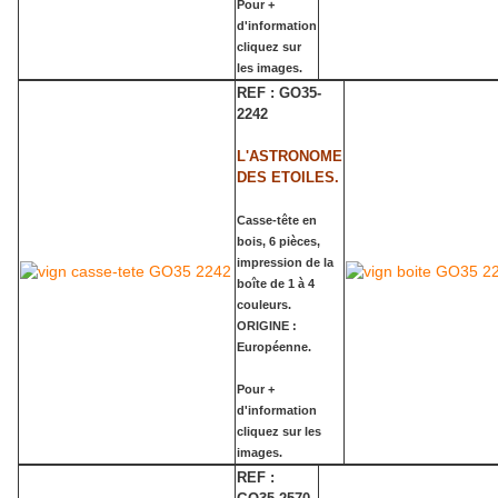
Pour +
d'information
cliquez sur
les images.
REF : GO35-
2242
L'ASTRONOME
DES ETOILES.
Casse-tête en
bois, 6 pièces,
impression de la
boîte de 1 à 4
couleurs.
ORIGINE :
Européenne.
Pour +
d'information
cliquez sur les
images.
REF :