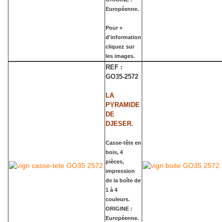
Européenne.
Pour +
d'information
cliquez sur
les images.
REF :
GO35-2572
LA
PYRAMIDE
DE
DJESER.
Casse-tête en
bois, 4
pièces,
impression
de la boîte de
1 à 4
couleurs.
ORIGINE :
Européenne.