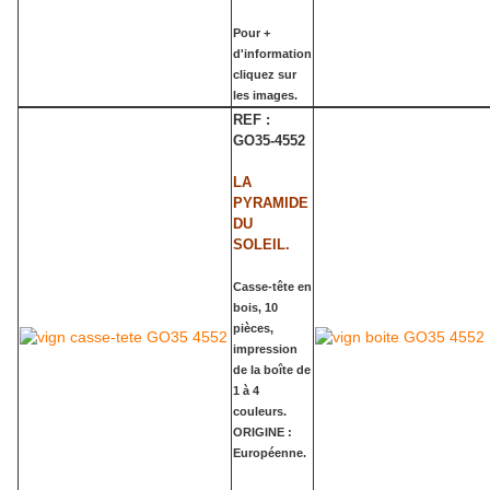
Pour +
d'information
cliquez sur
les images.
REF :
GO35-4552
LA
PYRAMIDE
DU
SOLEIL.
Casse-tête en
bois, 10
pièces,
impression
de la boîte de
1 à 4
couleurs.
ORIGINE :
Européenne.