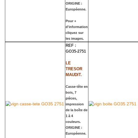
ORIGINE :
Européenne.
Pour +
d'information
cliquez sur
les images.
REF :
GO35-2751
LE
TRESOR
MAUDIT.
Casse-tête en
bois, 7
pièces,
impression
de la boîte de
1 à 4
couleurs.
ORIGINE :
Européenne.